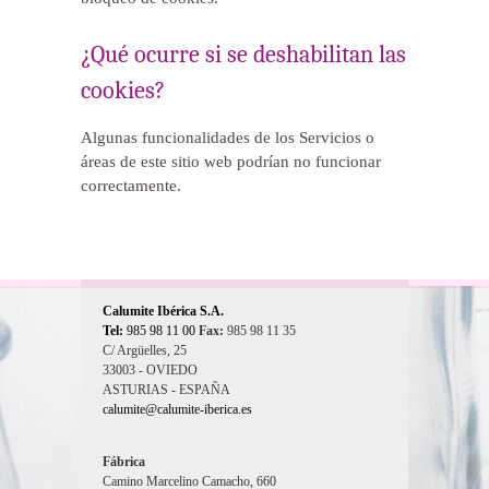
¿Qué ocurre si se deshabilitan las
cookies?
Algunas funcionalidades de los Servicios o
áreas de este sitio web podrían no funcionar
correctamente.
Calumite Ibérica S.A.
Tel:
985 98 11 00
Fax:
985 98 11 35
C/ Argüelles, 25
33003 - OVIEDO
ASTURIAS - ESPAÑA
calumite@calumite-iberica.es
Fábrica
Camino Marcelino Camacho, 660