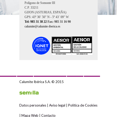
Polígono de Somonte III
C.P. 33211
GIJON (ASTURIAS, ESPAÑA)
GPS: 43º 30´ 50" N - 5º 43´ 09" W
Tel: 985 31 38 22
Fax: 985 31 16 90
calumite@calumite-iberica.es
Calumite Ibérica S.A. © 2015
Datos personales
|
Aviso legal
|
Política de Cookies
|
Mapa Web
|
Contacto